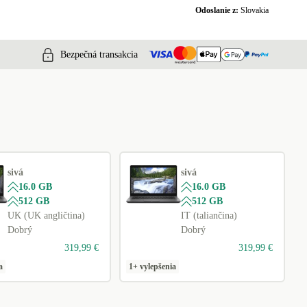
Odoslanie z:
Slovakia
Bezpečná transakcia
sivá
sivá
16.0 GB
16.0 GB
512 GB
512 GB
UK (UK angličtina)
IT (taliančina)
Dobrý
Dobrý
319,99 €
319,99 €
a
1+ vylepšenia