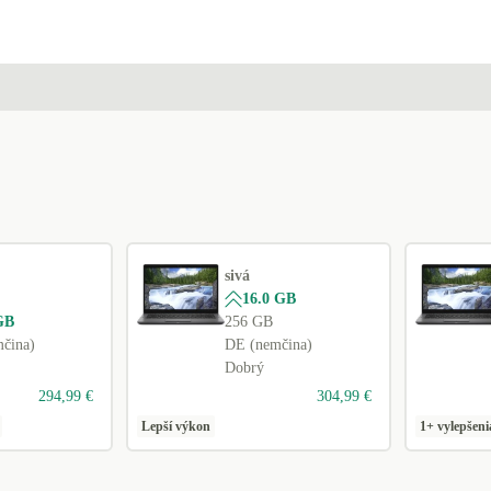
US (US anglicky)
sivá
16.0 GB
GB
256 GB
čina)
DE (nemčina)
Dobrý
294,99 €
304,99 €
Lepší výkon
1+ vylepšeni