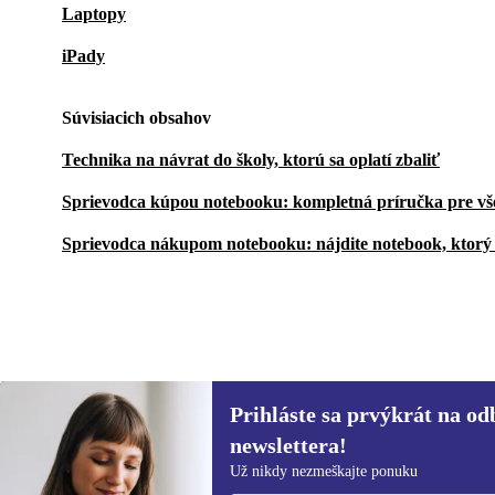
Laptopy
iPady
Súvisiacich obsahov
Technika na návrat do školy, ktorú sa oplatí zbaliť
Sprievodca kúpou notebooku: kompletná príručka pre vš
Sprievodca nákupom notebooku: nájdite notebook, ktorý 
Prihláste sa prvýkrát na od
279,99 €
1 059,00 €
(-74%)
newslettera!
Prihláste sa prvýkrát na
Už nikdy nezmeškajte ponuku
newsletter!