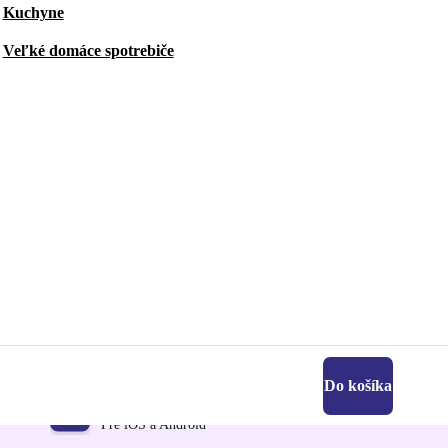
Kuchyne
Veľké domáce spotrebiče
Do košíka
Získajte aplikáciu refurbed
Pre iOS a Android