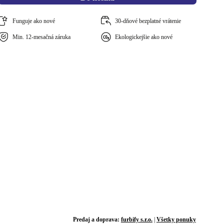
Funguje ako nové
30-dňové bezplatné vrátenie
Min. 12-mesačná záruka
Ekologickejšie ako nové
Predaj a doprava:
furbify s.r.o.
|
Všetky ponuky