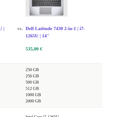
U |
vs.
Dell Latitude 7430 2-in-1 | i7-
1265U | 14"
535,00 €
250 GB
256 GB
500 GB
512 GB
1000 GB
2000 GB
Intel Core i7-1265U