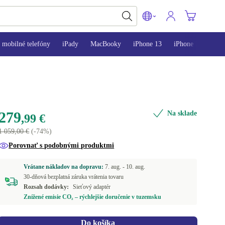
mobilné telefóny
iPady
MacBooky
iPhone 13
iPhone 14
iPh
279
Na sklade
,99 €
1 059,00 €
(-74%)
Porovnať s podobnými produktmi
Vrátane nákladov na dopravu:
7. aug. -
10. aug.
30-dňová bezplatná záruka vrátenia tovaru
Rozsah dodávky:
Sieťový adaptér
Znížené emisie CO₂ – rýchlejšie doručenie v tuzemsku
Do košíka