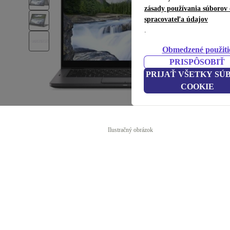
zásady používania súborov 
spracovateľa údajov
.
Obmedzené použiti
PRISPÔSOBIŤ
PRIJAŤ VŠETKY SÚ
COOKIE
Ilustračný obrázok