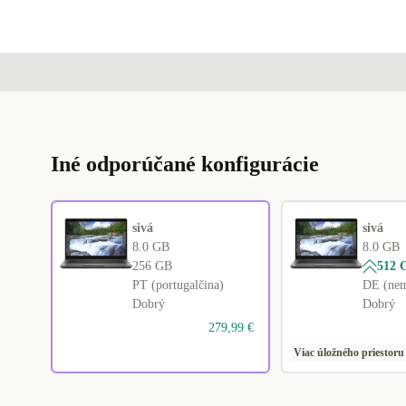
Iné odporúčané konfigurácie
sivá
sivá
8.0 GB
8.0 GB
256 GB
512 
PT (portugalčina)
DE (nem
Dobrý
Dobrý
279,99 €
Viac úložného priestoru