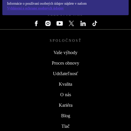
REFURBED SLOVENSKO – RETHINK NEW.
Informácie o používaní osobných údajov nájdete v našom
Vyhlásení o ochrane osobných údajov
SLEDUJTE NÁS
SPOLOČNOSŤ
Vaše výhody
Proces obnovy
Udržateľnosť
Kvalita
O nás
Kariéra
Blog
Tlač