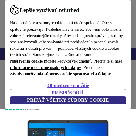
Vyzdvihnite si aplikáciu
Stiahnuť
Lepšie využívať refurbed
používať refurbed rýchlo a jednoducho
Naše produkty a súbory cookie majú niečo spoločné: Obe sa
opätovne používajú. Posledné hlavne na to, aby vám bolo možné
zobraziť relevantnejšie obsahy. Aby to fungovalo správne, radi by
sme analyzovali vaše správanie pri prehliadaní a pesonalizovali
reklamu a obsah pre vás — pomocou vlastných cookie a cookie
Mobilné telefóny
Laptopy
Tablety
Inteligentné hodinky
Príslušenst
tretích strán. Samozrejme iba s vaším súhlasom.
Nastavenia cookie
môžete kedykoľvek zmeniť. Prečítajte si naše
Domov
informácie o ochrane osobných údajov
Produkty
Notebooky
Notebooky HP
. Prečítajte si
zásady používania súborov cookie spracovateľa údajov
.
HP 250 G8 | i3-1115G4 | 15.6-palcový
Obmedzené použitie
8 GB | 256 GB SSD | Asteroid Silver | Webcam | Win 11 Home |
PRISPÔSOBIŤ
DE
PRIJAŤ VŠETKY SÚBORY COOKIE
(1 recenzia)