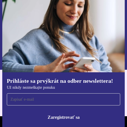
Už nikdy nezmeškajte ponuku.
Zaregistrovať sa
Informácie o používaní osobných údajov nájdete v našich
Zásadách ochrany osobných údajov
.
Prihláste sa prvýkrát na odber newslettera!
Získajte aplikáciu refurbed
Už nikdy nezmeškajte ponuku
Pre iOS a Android
Zaregistrovať sa