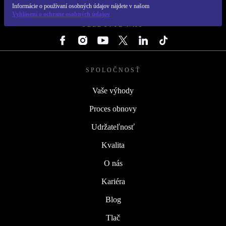
REFURBED SLOVENSKO – RETHINK NEW.
Informácie o používaní osobných údajov nájdete v našom
Vyhlásení o ochrane osobných údajov
SLEDUJTE NÁS
SPOLOČNOSŤ
Vaše výhody
Proces obnovy
Udržateľnosť
Kvalita
O nás
Kariéra
Blog
Tlač