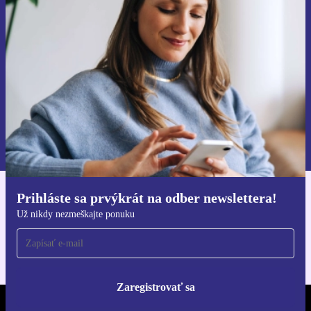
Už nikdy nezmeškajte ponuku.
Zaregistrovať sa
Informácie o používaní osobných údajov nájdete v našich
Zásadách ochrany osobných údajov
.
Prihláste sa prvýkrát na odber newslettera!
Získajte aplikáciu refurbed
Už nikdy nezmeškajte ponuku
Pre iOS a Android
Zaregistrovať sa