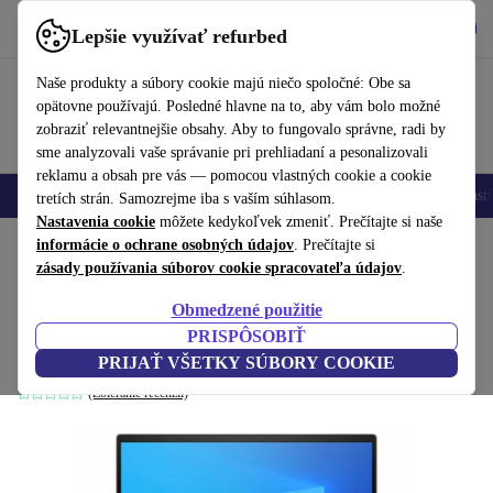
Vyzdvihnite si aplikáciu
Stiahnuť
Lepšie využívať refurbed
používať refurbed rýchlo a jednoducho
Naše produkty a súbory cookie majú niečo spoločné: Obe sa
opätovne používajú. Posledné hlavne na to, aby vám bolo možné
zobraziť relevantnejšie obsahy. Aby to fungovalo správne, radi by
sme analyzovali vaše správanie pri prehliadaní a pesonalizovali
reklamu a obsah pre vás — pomocou vlastných cookie a cookie
Mobilné telefóny
Laptopy
Tablety
Inteligentné hodinky
Príslušenst
tretích strán. Samozrejme iba s vaším súhlasom.
Nastavenia cookie
môžete kedykoľvek zmeniť. Prečítajte si naše
Domov
informácie o ochrane osobných údajov
Produkty
Notebooky
Notebooky HP
. Prečítajte si
zásady používania súborov cookie spracovateľa údajov
.
HP Envy 13-BA | i5-1135G7 | 13.3-
Obmedzené použitie
palcový
PRISPÔSOBIŤ
16 GB | 512 GB SSD | FHD | Win 11 Home | DE
PRIJAŤ VŠETKY SÚBORY COOKIE
(Zbieranie recenzií)